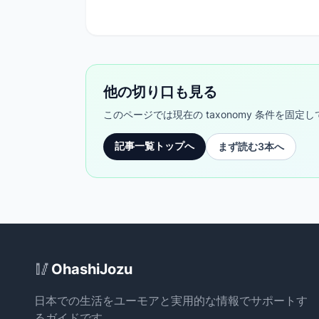
他の切り口も見る
このページでは現在の taxonomy 条件を
記事一覧トップへ
まず読む3本へ
Site Footer
🥢
OhashiJozu
日本での生活をユーモアと実用的な情報でサポートす
るガイドです。