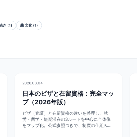
続き
(
1
)
🏯
文化
(
1
)
📄
行政手続き
2026.03.04
日本のビザと在留資格：完全マッ
プ（2026年版）
ビザ（査証）と在留資格の違いを整理し、就
労・留学・短期滞在の3ルートを中心に全体像
をマップ化。公式参照つきで、制度の仕組みか
ら手続きの入口までを1本で案内します。