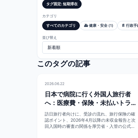
タグ固定
:
短期滞在
カテゴリ
すべてのカテゴリ
🚑
健康・安全
(
1
)
📄
行政手
並び替え
このタグの記事
🚑
健康・安全
2026.06.22
日本で病院に行く外国人旅行者
へ：医療費・保険・未払いトラブ
ルを避ける方法
訪日旅行者向けに、受診の流れ、旅行保険の確
認ポイント、2026年4月以降の未収金報告と次
回入国時の審査の関係を厚労省・入管の公式資
料に基づき解説します。