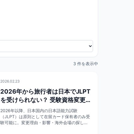
3 件を表示中
🏯
文化
2026.02.23
2026年から旅行者は日本でJLPT
を受けられない？ 受験資格変更
の要点と対策
2026年以降、日本国内の日本語能力試験
（JLPT）は原則として在留カード保有者のみ受
験可能に。変更理由・影響・海外会場の探し方
まで、在日・受験予定者向けにまとめました。