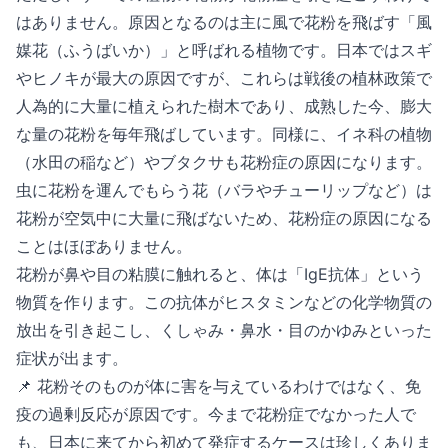
はありません。原因となるのは主に風で花粉を飛ばす「風
媒花（ふうばいか）」と呼ばれる植物です。日本ではスギ
やヒノキが最大の原因ですが、これらは戦後の植林政策で
人為的に大量に植えられた樹木であり、成熟した今、膨大
な量の花粉を毎年飛ばしています。同様に、イネ科の植物
（水田の稲など）やブタクサも花粉症の原因になります。
虫に花粉を運んでもらう花（バラやチューリップなど）は
花粉が空気中に大量に飛ばないため、花粉症の原因になる
ことはほぼありません。
花粉が鼻や目の粘膜に触れると、体は「IgE抗体」という
物質を作ります。この抗体がヒスタミンなどの化学物質の
放出を引き起こし、くしゃみ・鼻水・目のかゆみといった
症状が出ます。
📌 花粉そのものが体に害を与えているわけではなく、免
疫の過剰反応が原因です。今まで花粉症でなかった人で
も、日本に来てから初めて発症するケースは珍しくありま