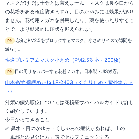
マスクだけでは十分とは言えません。マスクは鼻や口から
の花粉をある程度防ぎますが、目のかゆみには効果があり
ません。花粉用メガネを併用したり、薬を使ったりするこ
とで、より効果的に症状を抑えられます。
花粉とPM2.5をブロックするマスク。小さめサイズで隙間を
PR
減らす。
快適プレミアムマスク小さめ（PM2.5対応・200枚）
目の周りをカバーする花粉メガネ。日本製・JIS対応。
PR
山本光学 保護めがね LF-240G（くもり止め・紫外線カッ
ト）
対策の優先順位については
花粉症サバイバルガイド
で詳し
く紹介しています。
今日からできること
✅ 鼻水・目のかゆみ・くしゃみの症状があれば、上の
「風邪との見分け方」表でセルフチェックする