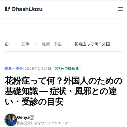
Skip to main content
🥢
OhashiJozu
Open
記事
健康・安全
花粉症って何？外国人のための基礎知識 — 症状・風邪との違い・受診の目安
ホーム
健康・安全
/
2026年2月27日
7分で読める
花粉症って何？外国人のための
基礎知識 — 症状・風邪との違
い・受診の目安
Genya
国際交流好きなウェブクリエイター