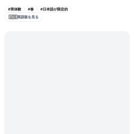
#
実体験
#
春
#
日本語が限定的
🇺🇸
英語版を見る