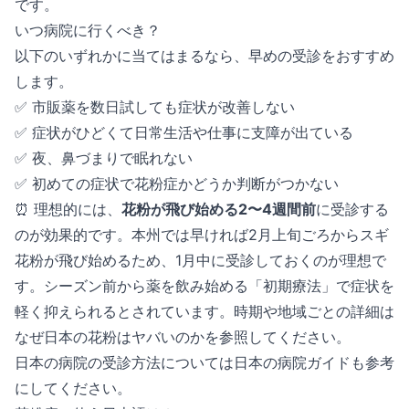
です。
いつ病院に行くべき？
以下のいずれかに当てはまるなら、早めの受診をおすすめ
します。
✅ 市販薬を数日試しても症状が改善しない
✅ 症状がひどくて日常生活や仕事に支障が出ている
✅ 夜、鼻づまりで眠れない
✅ 初めての症状で花粉症かどうか判断がつかない
⏰ 理想的には、
花粉が飛び始める2〜4週間前
に受診する
のが効果的です。本州では早ければ2月上旬ごろからスギ
花粉が飛び始めるため、1月中に受診しておくのが理想で
す。シーズン前から薬を飲み始める「初期療法」で症状を
軽く抑えられるとされています。時期や地域ごとの詳細は
なぜ日本の花粉はヤバいのか
を参照してください。
日本の病院の受診方法については
日本の病院ガイド
も参考
にしてください。