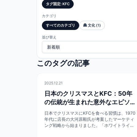
タグ固定
:
KFC
カテゴリ
すべてのカテゴリ
🏯
文化
(
1
)
並び替え
このタグの記事
🏯
文化
2025.12.21
日本のクリスマスとKFC：50年
の伝統が生まれた意外なエピソー
ド
日本でクリスマスにKFCを食べる習慣は、1970
年代に店長の大河原毅氏が考案したマーケティ
ング戦略から始まりました。「ホワイトライ」
エピソードやパーティバーレルの誕生など、こ