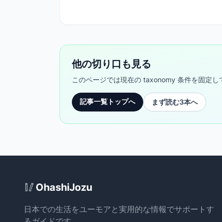
の独特な文化の背景をエンタメ的に解説しま
す。
他の切り口も見る
このページでは現在の taxonomy 条件を
記事一覧トップへ
まず読む3本へ
Site Footer
🥢
OhashiJozu
日本での生活をユーモアと実用的な情報でサポートす
るガイドです。