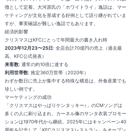
徴として定着。大河原氏の「ホワイトライ」逸話は、マー
ケティングが文化を形成する好例として語り継がれていま
すが、事実確認が難しい逸話でもあります。
経済的影響
クリスマスはKFCにとって年間最大の書き入れ時
2023年12月23〜25日
: 全店合計70億円の売上（過去最
高、KFC公式発表）
来客数
: 通常の約10倍に達する
利用世帯数
: 推定360万世帯（2020年）
わずか数日に売上が集中する特殊な構造は、外食産業でも
珍しい例です。
マーケティングの成功
「クリスマスはやっぱりケンタッキー♪」のCMソングは
多くの人に刷り込まれ、カーネル像のサンタ衣装プロモー
ションは1970年代から継続。2025年にはキャンペーン40
周年を記念して「KFCクリスマスレストラン」をオープン