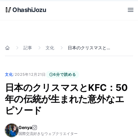
Skip to main content
🥢
OhashiJozu
Open
記事
文化
日本のクリスマスとKFC：50年の伝統が生まれた意外なエピソード
ホーム
文化
/
2025年12月21日
6分で読める
日本のクリスマスとKFC：50
年の伝統が生まれた意外なエ
ピソード
Genya
国際交流好きなウェブクリエイター