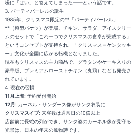
嗟に「はい」と答えてしまった——という話です。
3. パーティバーレルの誕生
1985年、クリスマス限定の**「パーティバーレル」
**（樽型バケツ）が登場。チキン、サラダ、アイスクリー
ムのセットで「これ一つでクリスマスの食卓が完成する」
というコンセプトが支持され、「クリスマス＝ケンタッキ
ー」文化が全国に広がる転機となりました。
現在もクリスマスの主力商品で、グラタンやケーキ入りの
豪華版、プレミアムローストチキン（丸鶏）なども発売さ
れています。
4. 現在の習慣
11月上旬
: 予約受付開始
12月
: カーネル・サンダース像がサンタ衣装に
クリスマスイブ
: 来客数は通常日の10倍以上
店舗前に長蛇の列ができ、サンタ姿のカーネル像が見守る
光景は、日本の年末の風物詩です。