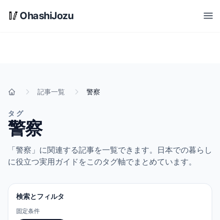
メインコンテンツへスキップ
🥢
OhashiJozu
Open
記事一覧
警察
ホーム
タグ
警察
「警察」に関連する記事を一覧できます。日本での暮らし
に役立つ実用ガイドをこのタグ軸でまとめています。
検索とフィルタ
固定条件