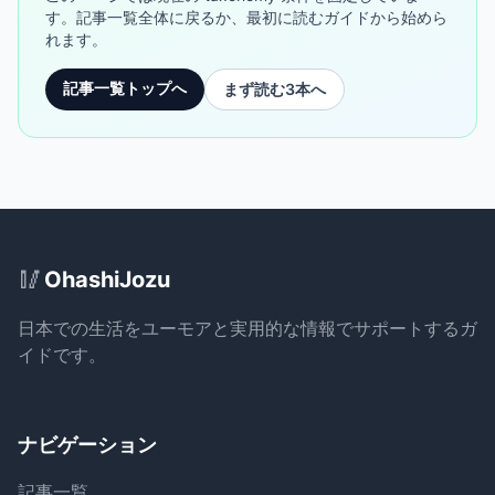
す。記事一覧全体に戻るか、最初に読むガイドから始めら
れます。
記事一覧トップへ
まず読む3本へ
Site Footer
🥢
OhashiJozu
日本での生活をユーモアと実用的な情報でサポートするガ
イドです。
ナビゲーション
記事一覧