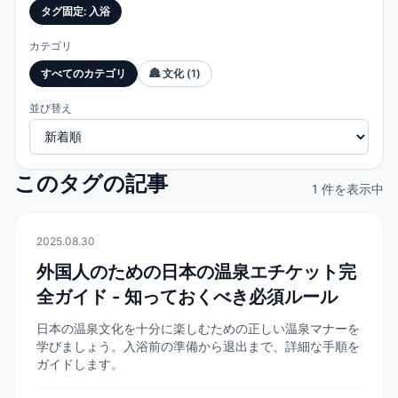
タグ固定
:
入浴
カテゴリ
すべてのカテゴリ
🏯
文化
(
1
)
並び替え
このタグの記事
1 件を表示中
🏯
文化
2025.08.30
外国人のための日本の温泉エチケット完
全ガイド - 知っておくべき必須ルール
日本の温泉文化を十分に楽しむための正しい温泉マナーを
学びましょう。入浴前の準備から退出まで、詳細な手順を
ガイドします。