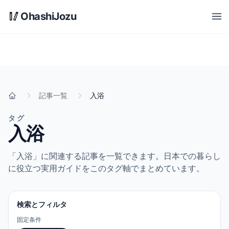
メインコンテンツへスキップ
🥢
OhashiJozu
Open
記事一覧
入浴
ホーム
タグ
入浴
「入浴」に関連する記事を一覧できます。日本での暮らし
に役立つ実用ガイドをこのタグ軸でまとめています。
検索とフィルタ
固定条件