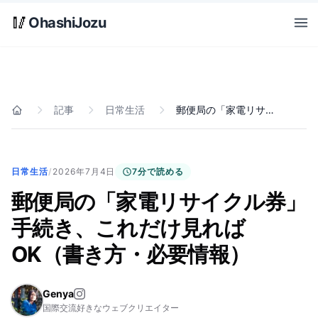
Skip to main content
🥢
OhashiJozu
Open
記事
日常生活
郵便局の「家電リサイクル券」手続き、これだけ見ればOK（書き方・必要情報）
ホーム
日常生活
/
2026年7月4日
7分で読める
郵便局の「家電リサイクル券」
手続き、これだけ見れば
OK（書き方・必要情報）
Genya
国際交流好きなウェブクリエイター